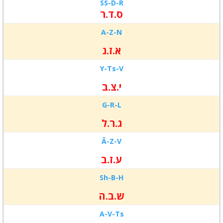
SS-D-R
ס.ד.ר
A
-Z-
N
א.ז.נ
Y-
Ts-
V
י.צ.ב
G-
R-
L
ג.ר.ל
Â-
Z-
V
ע.ז.ב
Sh-
B-
H
ש.ב.ה
A-
V-
Ts