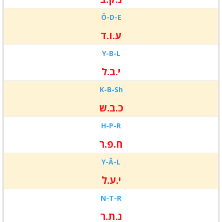
Ô-D-
E
ע.ו.ד
Y-B-
L
י.ב.ל
K-B-
Sh
כ.ב.ש
H-P-
R
ח.פ.ר
Y-Â-
L
י.ע.ל
N-T-
R
נ.ת.ר