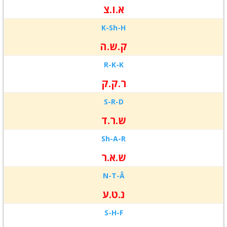
א.ו.צ
K-
Sh-
H
ק.ש.ה
R-
K-
K
ר.ק.ק
S-
R-
D
ש.ר.ד
Sh-
A-
R
ש.א.ר
N-
T-Â
נ.ט.ע
S-
H-F