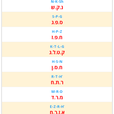
N-K-
Sh
נ.ק.ש
S-P-
G
ס.פ.ג
H-P-
Z
ח.פ.ז
K-T-L-G
ק.ט.ל.ג
H-S-
N
ח.ס.ן
R-T-H’
ר.ת.ח
M-R-D
מ.ר.ד
E-Z-
R
-H’
א.ז.ר.ח