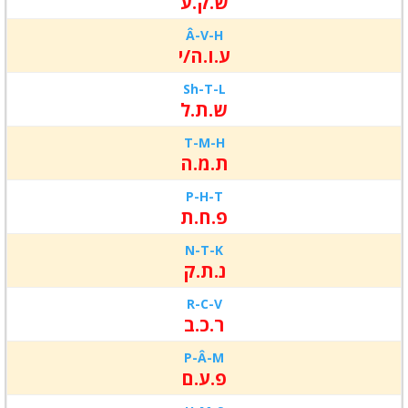
ש.ק.ע
Â-
V-
H
ע.ו.ה/י
Sh-
T-
L
ש.ת.ל
T-
M-
H
ת.מ.ה
P-
H-
T
פ.ח.ת
N-
T-
K
נ.ת.ק
R-
C-
V
ר.כ.ב
P-
Â-
M
פ.ע.ם