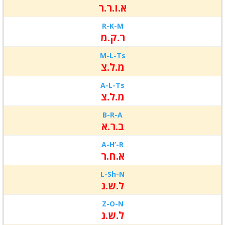
א.ו.ר.ר
R-K-
M
ר.ק.מ
M-L-
Ts
מ.ל.צ
A-L-
Ts
מ.ל.צ
B-R-
A
ב.ר.א
A-H’-
R
א.ח.ר
L-Sh-
N
ל.ש.נ
Z-O-
N
ל.ש.נ