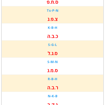
ס.ח.פ
Ts-P-
N
צ.פ.נ
K-B-
H
כ.ב.ה
S-G-
L
ס.ג.ל
S-M-
N
ס.מ.נ
R-B-
H
ר.ב.ה
N-K-
B
נ.ק.ב