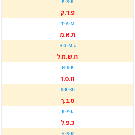
P-
R-
K
פ.ר.ק
T-
A-
M
ת.א.מ
H-
S-
M.L
ח.ש.מ.ל
H-
S-
R
ח.ס.ר
S-
B-
Kh
ס.ב.ך
K-
P-
L
כ.פ.ל
H-
R-
D