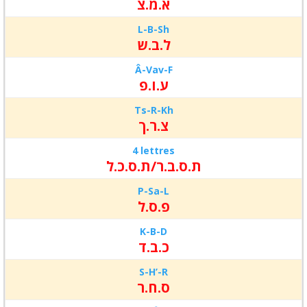
א.מ.צ
L-B-Sh
ל.ב.ש
Â-Vav-F
ע.ו.פ
Ts-R-Kh
צ.ר.ך
4 lettres
ת.ס.ב.ר/ת.ס.כ.ל
P-Sa-L
פ.ס.ל
K-B-D
כ.ב.ד
S-H’-R
ס.ח.ר