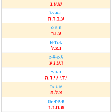
ש.ע.נ
Î-
V-
R-T
ע.ב.ר.ת
O-
R-
E
ע.ו.ר
N-
Ts-
L
נ.צ.ל
Z-Â-
Z-Â
ז.ע.ז.ע
Y-D-H
י.ד.י / י.ד.ה
Ts-L-
M
צ.ל.מ
Sh-H’-
R-R
ש.ח.ר.ר