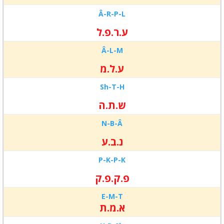
Â-R-
P-L
ע.ר.פ.ל
Â-L-
M
ע.ל.מ
Sh-T-
H
ש.ת.ה
N-B-
Â
נ.ב.ע
P-K-P-K
פ.ק.פ.ק
E-M-
T
א.מ.ת