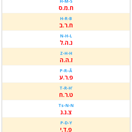
H-
M-S
ח.מ.ס
H-
R-
B
ח.ר.ב
N-
H-
L
נ.ה.ל
Z-
H-
H
ז.ה.ה
P-R
–
Â
פ.ר.ע
T-R
-H’
ט.ר.ח
Ts-N-
N
צ.נ.נ
P-D-Y
פ.ד.י