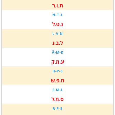
ת.ו.ר
N-
T-
L
נ.ט.ל
L-
V-
N
ל.ב.נ
Â-
M-
K
ע.מ.ק
H-
P-
S
ח.פ.ש
S-
M-
L
ס.מ.ל
R-
P-
E