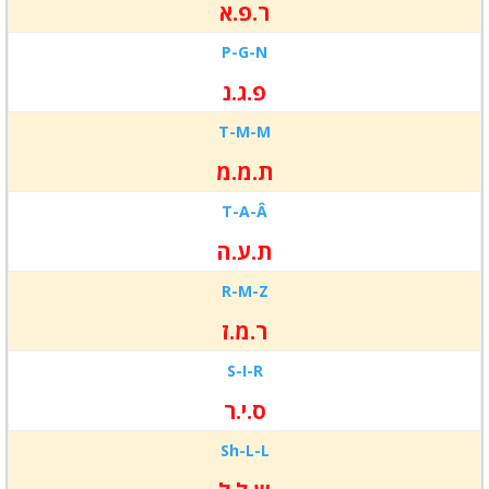
ר.פ.א
P-
G-
N
פ.ג.נ
T-
M-
M
ת.מ.מ
T-
A-
Â
ת.ע.ה
R-
M-
Z
ר.מ.ז
S-
I-
R
ס.י.ר
Sh-
L-L