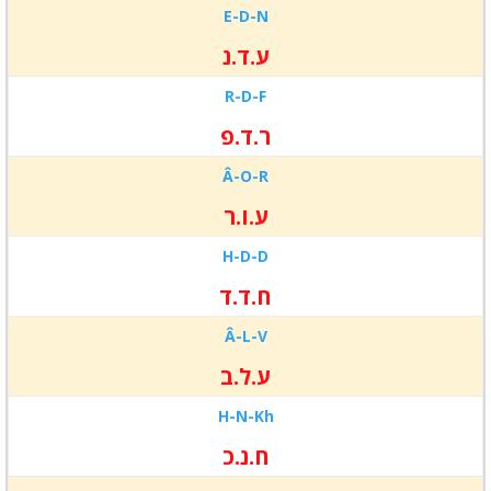
E-
D-
N
ע.ד.נ
R-
D-
F
ר.ד.פ
Â-
O-
R
ע.ו.ר
H-
D-
D
ח.ד.ד
Â-
L-
V
ע.ל.ב
H-
N-
K
h
ח.נ.כ