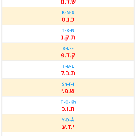
ש.ל.מ
K-N-
S
כ.נ.ס
T-K-
N
ת.ק.נ
K-L-
F
ק.ל.פ
T-B-
L
ת.ב.ל
Sh-F-
I
ש.פ.י
T-O-
Kh
ת.ו.כ
Y-D-
Â
י.ד.ע