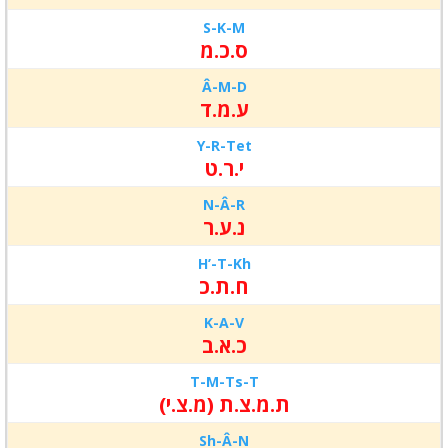
S-K-M
ס.כ.מ
Â-M-D
ע.מ.ד
Y-R-
Tet
י.ר.ט
N-Â-
R
נ.ע.ר
H’-T-
Kh
ח.ת.כ
K-A-V
כ.א.ב
T-
M-
Ts-T
ת.מ.צ.ת (מ.צ.י)
Sh-
Â-
N