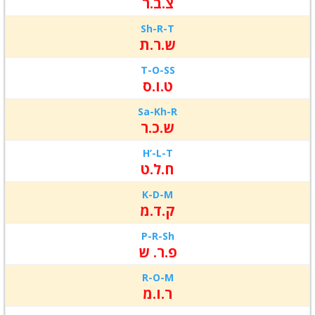
צ.ב.ר
Sh-R-
T
ש.ר.ת
T-O-
SS
ט.ו.ס
Sa-Kh-
R
ש.כ.ר
H’-L-
T
ח.ל.ט
K-D-
M
ק.ד.מ
P-R-
Sh
פ.ר. ש
R-O-
M
ר.ו.מ