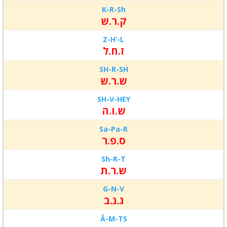
K-R-Sh
ק.ר.ש
Z-H’-L
ז.ח.ל
SH-R-SH
ש.ר.ש
SH-V-HEY
ש.ו.ה
Sa-Pa-R
ס.פ.ר
Sh-R-T
ש.ר.ת
G-N-V
ג.נ.ב
Â-M-TS