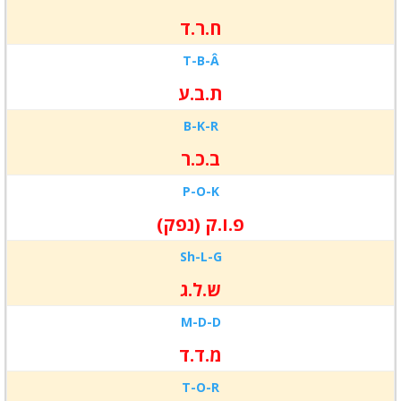
ח.ר.ד
T-
B-
Â
ת.ב.ע
B-
K-
R
ב.כ.ר
P-
O-
K
פ.ו.ק (נפק)
Sh-
L-
G
ש.ל.ג
M-
D-
D
מ.ד.ד
T-
O-
R