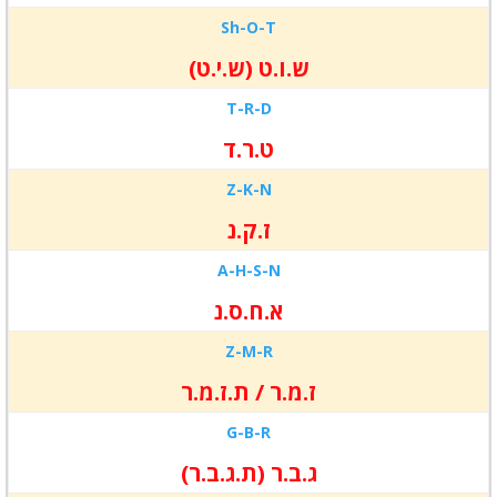
S
h-O-
T
ש.ו.ט (ש.י.ט)
T-
R-
D
ט.ר.ד
Z-
K-
N
ז.ק.נ
A-
H-
S-N
א.ח.ס.נ
Z-
M-
R
ז.מ.ר / ת.ז.מ.ר
G-
B-
R
ג.ב.ר (ת.ג.ב.ר)