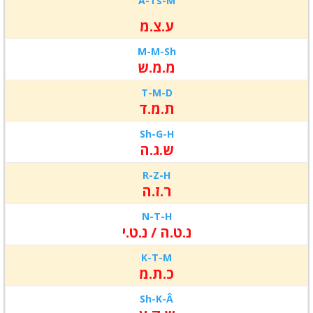
A-Ts-
M
ע.צ.מ
M-
M-
Sh
מ.מ.ש
T-
M-
D
ת.מ.ד
Sh-
G-
H
ש.ג.ה
R-
Z-
H
ר.ז.ה
N-
T-
H
נ.ט.ה / נ.ט.י
K-
T-
M
כ.ת.מ
Sh-
K-
Â