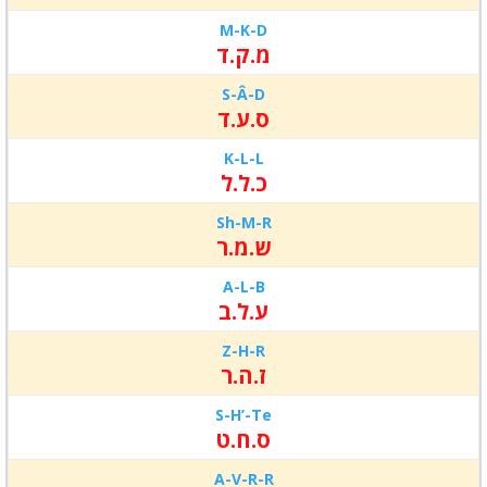
M-
K-
D
מ.ק.ד
S-
Â-
D
ס.ע.ד
K-
L-
L
כ.ל.ל
Sh-
M-
R
ש.מ.ר
A-
L-
B
ע.ל.ב
Z-H
-R
ז.ה.ר
S-H’-
Te
ס.ח.ט
A-V-
R-R