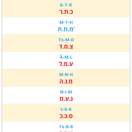
K-T-
R
כ.ת.ר
M-T-
H
מ.ת.ח’
Ts-M-
D
צ.מ.ד
Â-M-
L
ע.מ.ל
M-N-
H
מ.נ.ה
N-I-
M
נ.ע.מ
S-K-
K
ס.כ.כ
Ts-B-
R