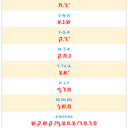
ר.ת.’
S-N-A
ש.נ.א
Y-Q-R
ר.ק.’
N-T-K
נ.ת.ק
Y-Ts-A
א.צ.’
H’.L.F
ח.ל.ף
M.Sh.Kh
מ.ש.ך
4 lettres
פ.ר.פ.ר/ צ.פ.צ.ף/ ק.ש.ק.ש