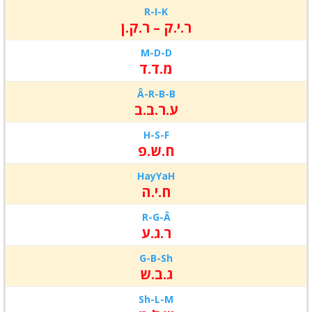
R-I-
K
ר.י.ק – ר.ק.ן
M-D-
D
מ.ד.ד
Â-R-
B-B
ע.ר.ב.ב
H
-S-F
ח.ש.פ
HayYaH
ח.י.ה
R-G-
Â
ר.ג.ע
G-B-
Sh
ג.ב.ש
Sh-L-
M