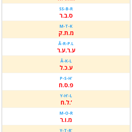
SS-B-
R
ס.ב.ר
M-T-
K
מ.ת.ק
Â-R-
P.L
ע.ר.ע.ר
Â-K-
L
ע.כ.ל
P-S-
H’
פ.ס.ח
Y-H’-L
ל.ח.’
M-O-R
מ.ו.ר
Y-T-R’