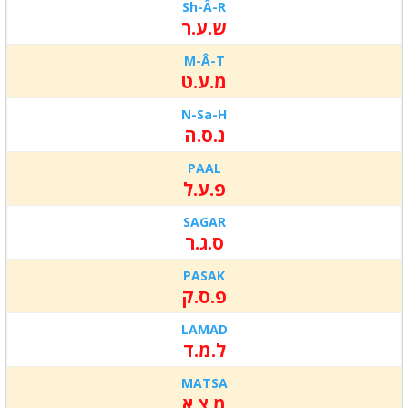
Sh-Â-R
ש.ע.ר
M-Â-T
מ.ע.ט
N-Sa-H
נ.ס.ה
PAAL
פ.ע.ל
SAGAR
ס.ג.ר
PASAK
פ.ס.ק
LAMAD
ל.מ.ד
MATSA
מ.צ.א