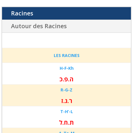
Racines
Autour des Racines
LES RACINES
H-F-
Kh
ה.פ.כ
R-G-
Z
ר.ג.ז
T-H’-
L
ת.ח.ל