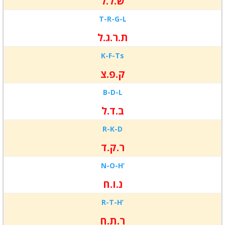
ש.ל.ל
T-R-
G-L
ת.ר.ג.ל
K-F-
Ts
ק.פ.צ
B-D-
L
ב.ד.ל
R-K-D
ר.ק.ד
N-O-
H’
נ.ו.ח
R-T-
H’
ר.ת.ח