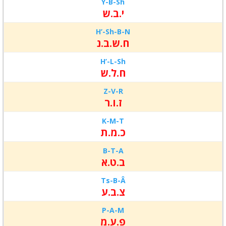
Y-B-
Sh
י.ב.ש
H’-Sh-
B-N
ח.ש.ב.נ
H’-L-Sh
ח.ל.ש
Z-
V-
R
ז.ו.ר
K-
M-
T
כ.מ.ת
B-
T-
A
ב.ט.א
Ts-
B-
Â
צ.ב.ע
P-
A-
M
פ.ע.מ