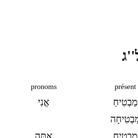
''ג
pronoms
présent
מַבְטִיחַ
אֲנִי
ַבְטִיחָה
מבטיח
אַתָּה