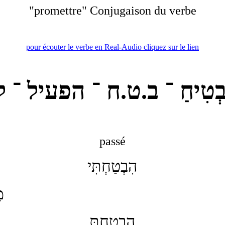
"
promettre
"
Conjugaison du verbe
pour écouter le verbe en Real-Audio
cliquez sur le lien
בְטִיחַ ־ ב.ט.ח ־ הפעיל ־ ל
passé
הִבְטַחְתִּי
מ
הִבְטַחְתָּ