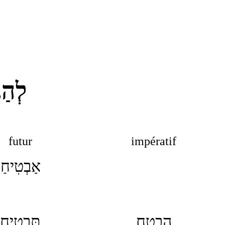
לְהַ
futur
impératif
אַבְטִיחַ
הַבְטַח
תַּבְטִיחַ