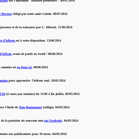
ulaire
sur l'opération "bordure protectrice". 09/07/2014
e Reverso
rédigé par notre amie Colette. 09/07/2014
grossesse et de la naissance par C. Allouch. 15/06/2014
t d'hébreu
est à votre disposition. 13/06/2014
 d'hébreu
avant de partir en Israël ! 08/06/2014
a semaine est
en ligne ici.
08/06/2014
semaine
pour apprendre l'hébreu seul. 18/05/2014
d'été
(4 cours par semaine) du 15/06 à fin juillet. 09/05/2014
our l'étude de
Yom Haatsmaout
(collège). 04/05/2014
s de la parution du nouveau mot
sur Facebook
. 04/05/2014
 toutes nos publications pour 10 euros. 04/05/2014