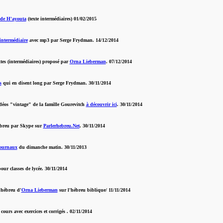
s de H'ayouta
(texte intermédiaires) 01/02/2015
intermédiaire
avec mp3 par Serge Frydman. 14/12/2014
tes (intermédiaires) proposé par
Orna Lieberman
. 07/12/2014
s
qui en disent long par Serge Frydman. 30/11/2014
idéos "vintage" de la famille Gourevitch
à découvrir ici
. 30/11/2014
ébreu par Skype sur
Parlerhebreu.Net
. 30/11/2014
 journaux
du dimanche matin. 30/11/2013
our classes de lycée. 30/11/2014
 hébreu d'
Orna Lieberman
sur l'hébreu biblique/ 11/11/2014
 cours avec exercices et corrigés . 02/11/2014