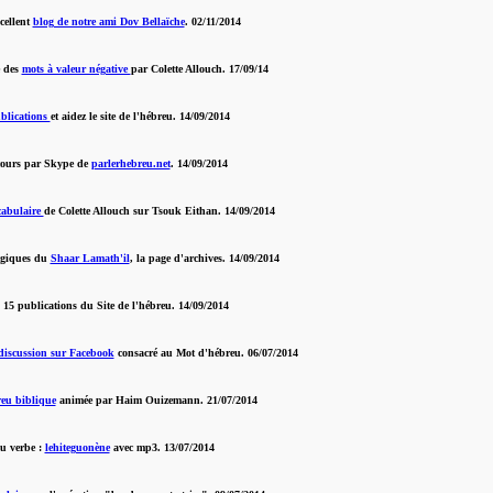
cellent
blog de notre ami Dov Bellaïche
. 02/11/2014
e des
mots à valeur négative
par Colette Allouch. 17/09/14
blications
et aidez le site de l'hébreu. 14/09/2014
cours par Skype de
parlerhebreu.net
. 14/09/2014
cabulaire
de Colette Allouch sur Tsouk Eithan. 14/09/2014
lgiques du
Shaar Lamath'il
, la page d'archives. 14/09/2014
 15 publications du Site de l'hébreu. 14/09/2014
discussion sur Facebook
consacré au Mot d'hébreu. 06/07/2014
eu biblique
animée par Haim Ouizemann. 21/07/2014
u verbe :
lehiteguonène
avec mp3. 13/07/2014