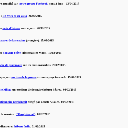
e actualité sur
notre groupe Facebook
. sont à jour. 13/04/2017
 :
En veux-tu en voilà
20/07/2015
es
mots d'hébreu
sont à jour. 20/07/2015
icatures de la semaine
(avançés+). 15/03/2015
re
nouvelle brève
désormais en vidéo-. 15/03/2015
iche de grammaire
sur les mots masculins. 22/02/2015
que jour
un titre de la presse
sur notre page facebook. 15/02/2015
ite Milog,
un excellent dictionnaire hébreu-hébreu. 08/02/2015
ctionnaire participatif
dirigé par Colette Allouch. 01/02/2015
 la semaine :
"Oneg shabat"
. 01/02/2015
idiennes en
hébreu facile
. 01/02/2015