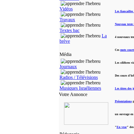
Vidéos
Les fiancaille
Travaux
Nouveau texte 
Textes bac
La
4 nouveaux tex
brève
Ces
mots court
Média
Les célèbres v
Journaux
Des cours d'h
Radios / Télévisions
Musiques Israéliennes
Les titres des
Votre Annonce
Présentations
p
un ouvrage en
"
En vrac
" des