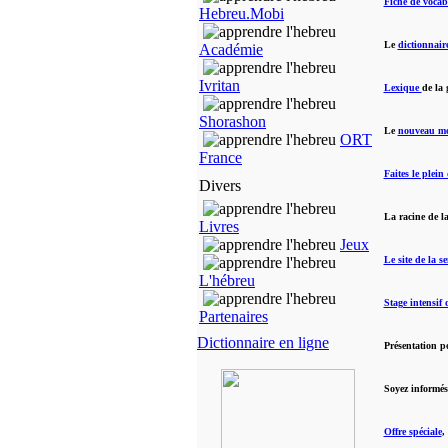
Fiche de vocab
Hebreu.Mobi
Le
dictionnair
Académie
Ivritan
Lexique
de la 
Shorashon
Le
nouveau mo
ORT
France
Faites le plein
Divers
La racine de l
Livres
Jeux
Le site de la 
L'hébreu
Stage intensif 
Partenaires
Dictionnaire en ligne
Présentation p
Soyez informé
Offre spéciale
,