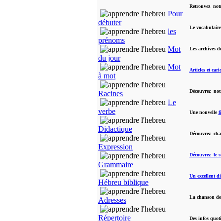
Retrouvez notr
Pour
débuter
Le vocabulaire
les
prénoms
Mot
Les archives d
du jour
Mot
Articles et car
à mot
Découvrez not
Racines
Le
verbe
Une nouvelle
f
Didactique
Découvrez cha
Expression
Découvrez le s
Grammaire
Un excellent di
Hébreu biblique
La chanson de
Adresses
Répertoire
Des infos quot