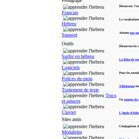
Pédagogie
Découvrez l'ex
Français
Le vocabulair
Hébreu
Achetez
nos pu
Support
Outils
Découvrez les 
Surfer en hébreu
La fiche de vo
Logiciels
Pour les nosta
Polices du mois
Téléchargez
les
Traitement de texte
Trucs
Un
groupe de 
et astuces
Clavier
L'étude d'hébr
Sites amis
Conjugaison d
Medabrim