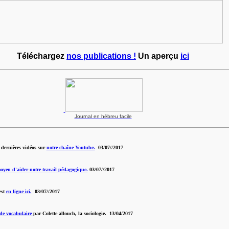
Téléchargez
nos publications !
Un aperçu
ici
Journal en hébreu facile
dernières vidéos sur
notre chaîne Youtube.
03/07//2017
oyen d'aider notre travail pédagogique.
03/07//2017
est
en ligne ici.
03/07//2017
 de vocabulaire
par Colette allouch, la sociologie. 13/04/2017